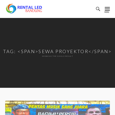
Toggl
Searc
Rental
Bar
Led
Bandung
TAG: <SPAN>SEWA PROYEKTOR</SPAN>
SHOWING THE SINGLE RESULT