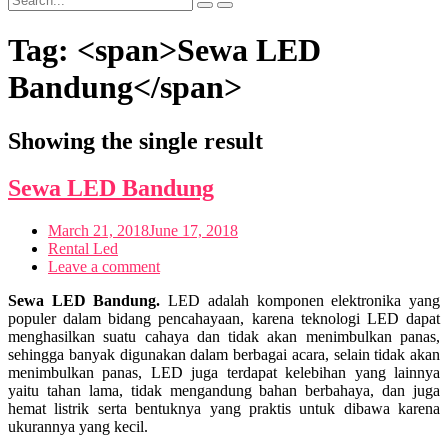
Cancel
Search
Search
for:
search
Bar
Tag: <span>Sewa LED
Bandung</span>
Showing the single result
Sewa LED Bandung
March 21, 2018
June 17, 2018
Rental Led
Leave a comment
Sewa LED Bandung.
LED adalah komponen elektronika yang
populer dalam bidang pencahayaan, karena teknologi LED dapat
menghasilkan suatu cahaya dan tidak akan menimbulkan panas,
sehingga banyak digunakan dalam berbagai acara, selain tidak akan
menimbulkan panas, LED juga terdapat kelebihan yang lainnya
yaitu tahan lama, tidak mengandung bahan berbahaya, dan juga
hemat listrik serta bentuknya yang praktis untuk dibawa karena
ukurannya yang kecil.