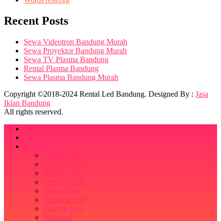
Recent Posts
Sewa Videotron Bandung Murah
Sewa Proyektor Bandung Murah
Sewa TV Plasma Bandung
Rental Plasma Bandung
Sewa Plasma Bandung Murah
Copyright ©2018-2024 Rental Led Bandung. Designed By :
Jasa
Iklan Bandung
All rights reserved.
Home
Tentang Kami
Produk
Indoor Led
Multicamera
Rental Led
Outdoor Led
Video Wall
Running Text
Flexible Led
Billboard