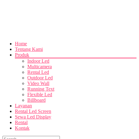
Rental
Led
Bandung
Home
Tentang Kami
Produk
Indoor Led
Multicamera
Rental Led
Outdoor Led
Video Wall
Running Text
Flexible Led
Billboard
Layanan
Rental Led Screen
Sewa Led Display
Rental
Kontak
Toggle
Search