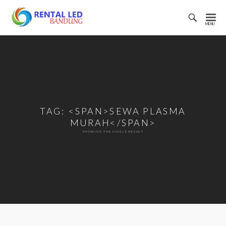
Toggl
Searc
Rental
Bar
Led
Bandung
TAG: <SPAN>SEWA PLASMA
MURAH</SPAN>
SHOWING THE SINGLE RESULT